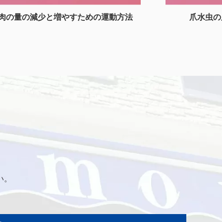
肉の量の減少と増やすための運動方法
爪水虫の
い。