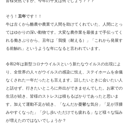
皆様突然ですが、今年の干支は何でしょう？？？
そう！
丑年
です！！
牛は古くから酪農や農業で人間を助けてくれていた、人間にとっ
てはゆかりの深い動物です。大変な農作業を最後まで手伝ってく
れる働きぶりから、丑年は「我慢（耐える）」「これから発展す
る前触れ」というような年になると言われています。
令和2年は新型コロナウイルスという新たなウイルスの出現によ
り、全世界の人々がウイルスの感染に怯え、ステイホームを余儀
なくされた一年だったとも言えます。話したいときに会いたい人
と話せず、行きたいところに外出ができませんでした。お家での
生活が続き、皆様のストレスは積もるばかりであったと思いま
す。加えて運動不足が続き、「なんだか憂鬱な気分」「足が浮腫
みやすくなった」「少し歩いただけでも疲れる」など様々な悩み
が増えたのではないでしょうか？