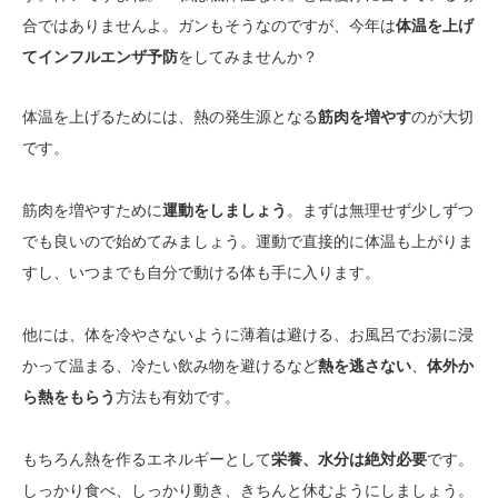
合ではありませんよ。ガンもそうなのですが、今年は
体温を上げ
てインフルエンザ予防
をしてみませんか？
体温を上げるためには、熱の発生源となる
筋肉を増やす
のが大切
です。
筋肉を増やすために
運動をしましょう
。まずは無理せず少しずつ
でも良いので始めてみましょう。運動で直接的に体温も上がりま
すし、いつまでも自分で動ける体も手に入ります。
他には、体を冷やさないように薄着は避ける、お風呂でお湯に浸
かって温まる、冷たい飲み物を避けるなど
熱を逃さない
、
体外か
ら熱をもらう
方法も有効です。
もちろん熱を作るエネルギーとして
栄養、水分は絶対必要
です。
しっかり食べ、しっかり動き、きちんと休むようにしましょう。