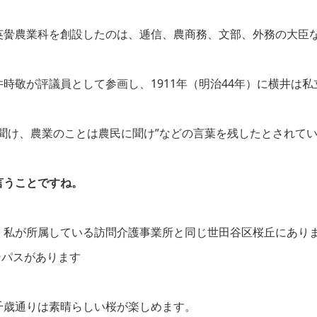
英黌農業科を創設したのは、逓信、農商務、文部、外務の大臣
時敬が評議員として参画し、1911年（明治44年）に横井は
聞け、農業のことは農民に聞け”などの言葉を残したとされて
言うことですね。
、私が所属している訪問介護事業所と同じ世田谷区桜丘にあり
ンパスがあります
千歳通りは素晴らしい桜が楽しめます。