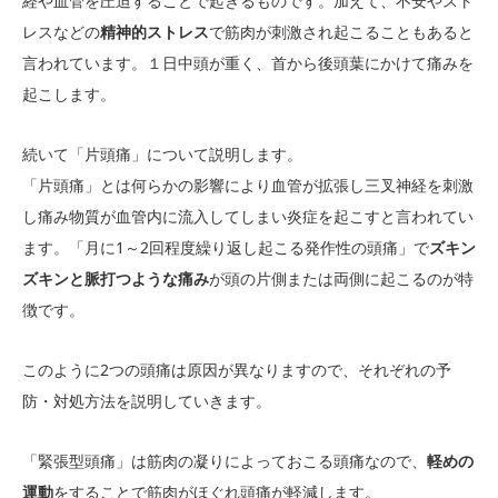
経や血管を圧迫することで起きるものです。加えて、不安やスト
レスなどの
精神的ストレス
で筋肉が刺激され起こることもあると
言われています。１日中頭が重く、首から後頭葉にかけて痛みを
起こします。
続いて「片頭痛」について説明します。
「片頭痛」とは何らかの影響により血管が拡張し三叉神経を刺激
し痛み物質が血管内に流入してしまい炎症を起こすと言われてい
ます。「月に1～2回程度繰り返し起こる発作性の頭痛」で
ズキン
ズキンと脈打つような痛み
が頭の片側または両側に起こるのが特
徴です。
このように2つの頭痛は原因が異なりますので、それぞれの予
防・対処方法を説明していきます。
「緊張型頭痛」は筋肉の凝りによっておこる頭痛なので、
軽めの
運動
をすることで筋肉がほぐれ頭痛が軽減します。