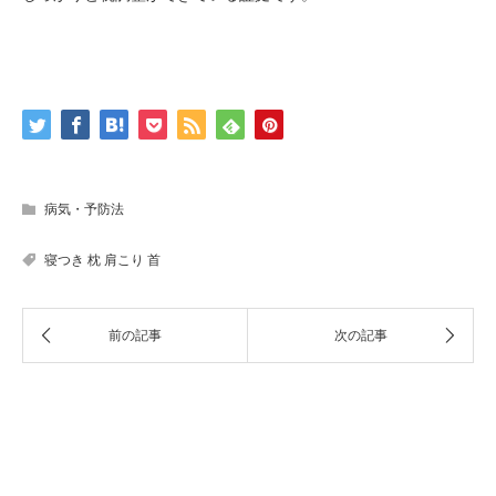
病気・予防法
寝つき
枕
肩こり
首