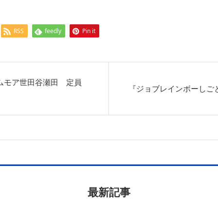
RSS
feedly
Pin it
ームモア世田谷瀬田 定員
『ジョブレインボーしごと
最新記事