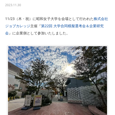
2023.11.30
11/23（木・祝）に昭和女子大学を会場として行われた
株式会社
ジョブカレッジ
主催『
第22回 大学合同模擬選考会＆企業研究
会
』に企業側として参加いたしました。