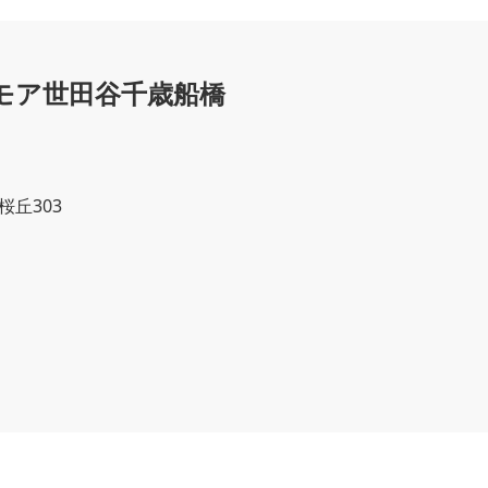
モア世田谷千歳船橋
桜丘303