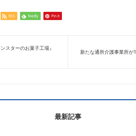
RSS
feedly
Pin it
とモンスターのお菓子工場』
新たな通所介護事業所が1
最新記事