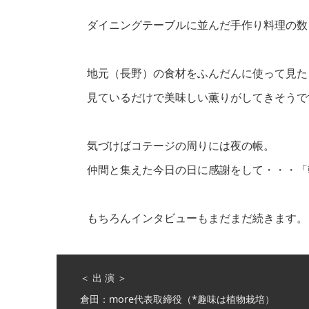
ダイニングテーブルに並んだ手作り料理の数
地元（長野）の食材をふんだんに使って見た
見ているだけで美味しい薫りがしてきそうで
気づけばコテージの周りには夜の帳。
仲間と集えた今日の日に感謝をして・・・「
もちろんインタビューもまだまだ続きます。
＜ 出 演 ＞
倉田：more代表取締役（*趣味は植物栽培）