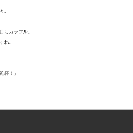
々。
目もカラフル。
すね。
乾杯！」