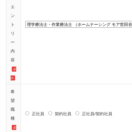
エ
ン
ト
リ
ー
内
容
必
須
希
望
職
正社員
契約社員
正社員/契約社員
種
必