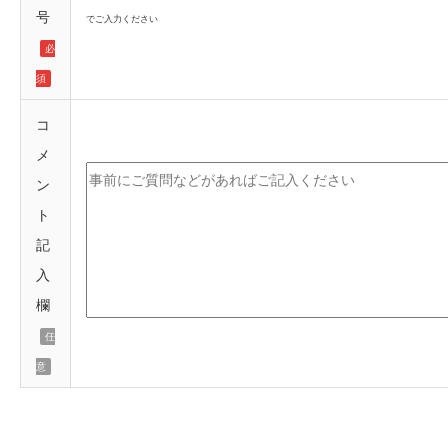
号
でご入力ください
必
須
コ
メ
ン
ト
記
入
欄
任
意