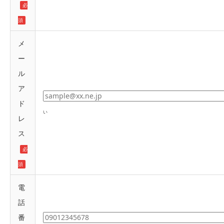
必
須
メ
ー
ル
ア
ド
い
レ
ス
必
須
電
話
番