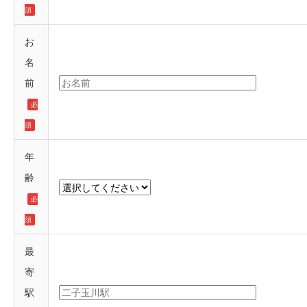
須
お
名
前
必
須
年
齢
必
須
最
寄
駅