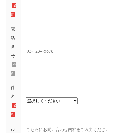
必
須
電
話
番
号
任
意
件
名
必
須
お