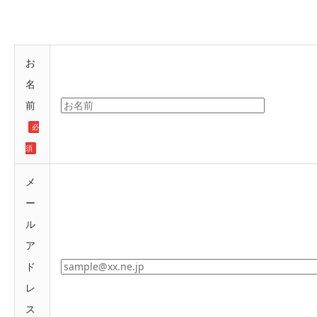
お
名
前
必
須
メ
ー
ル
ア
ド
レ
ス