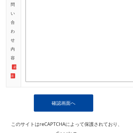
問
い
合
わ
せ
内
容
必
須
このサイトはreCAPTCHAによって保護されており、