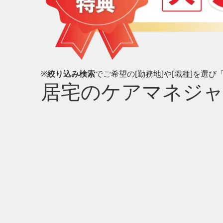
※
絞り込み検索
でご希望の[勤務地]や[職種]を選
居宅のケアマネジ